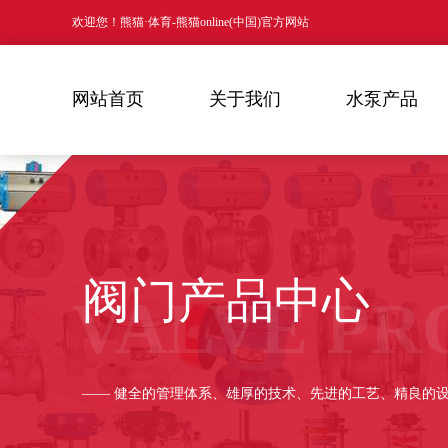
欢迎您！熊猫·体育-熊猫online(中国)官方网站
网站首页
关于我们
水泵产品
阀门产品中心
VALVE PR
—— 健全的管理体系、雄厚的技术、先进的工艺、精良的