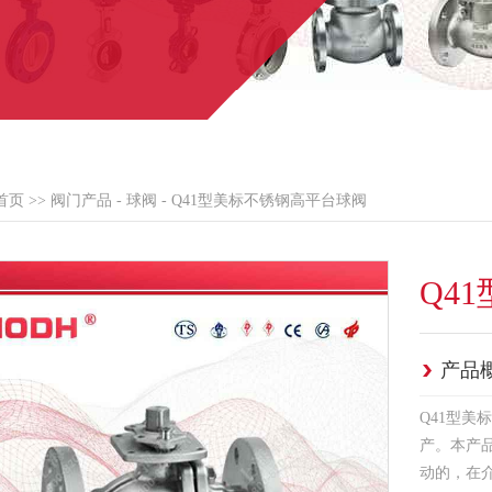
首页
>>
阀门产品
- 球阀 - Q41型美标不锈钢高平台球阀
Q4
产品
Q41型美
产。本产品
动的，在