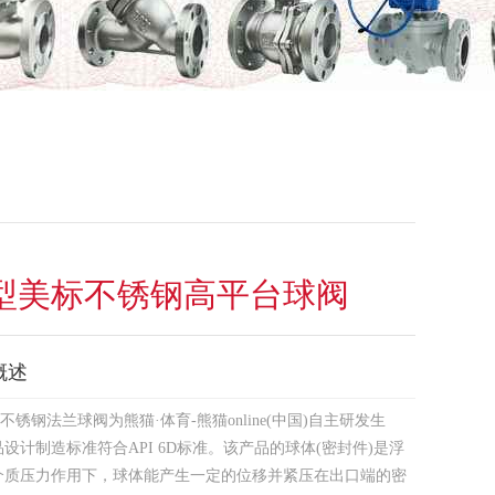
1型美标不锈钢高平台球阀
概述
标不锈钢法兰球阀为熊猫·体育-熊猫online(中国)自主研发生
设计制造标准符合API 6D标准。该产品的球体(密封件)是浮
介质压力作用下，球体能产生一定的位移并紧压在出口端的密