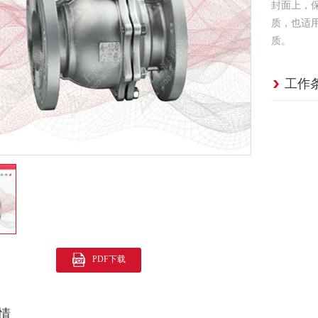
封面上，
质，也适
质。
工作
PDF下载
情