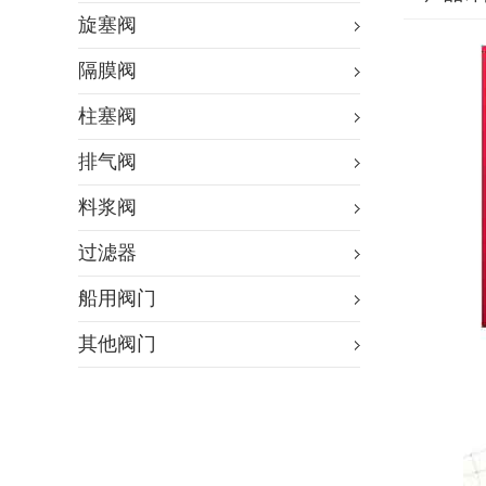
旋塞阀
隔膜阀
柱塞阀
排气阀
料浆阀
过滤器
船用阀门
其他阀门